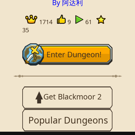
By 阿达利
1714
9
61
35
Enter Dungeon!
Get Blackmoor 2
Popular Dungeons