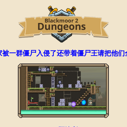
家被一群僵尸入侵了还带着僵尸王请把他们