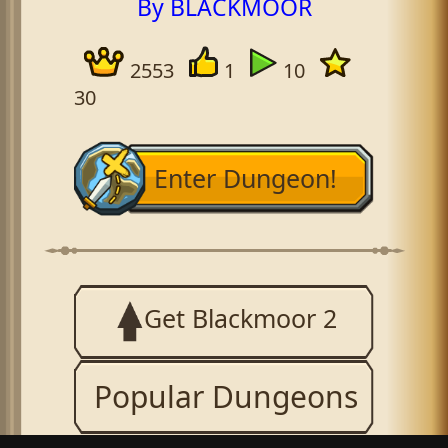
By BLACKMOOR
2553
1
10
30
Enter Dungeon!
Get Blackmoor 2
Popular Dungeons