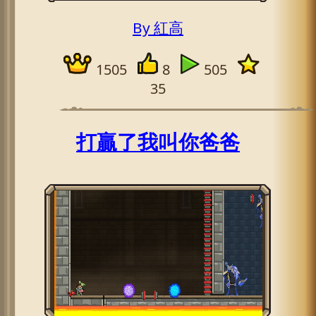
By 紅高
1505
8
505
35
打贏了我叫你爸爸