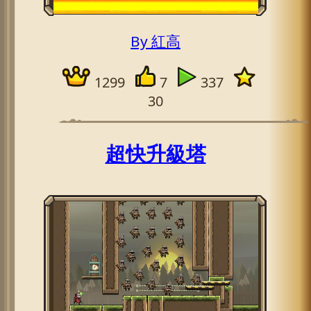
By 紅高
1299
7
337
30
超快升級塔