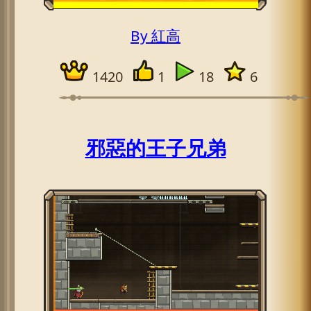
By 紅高
1420
1
18
6
邪惡的王子兄弟