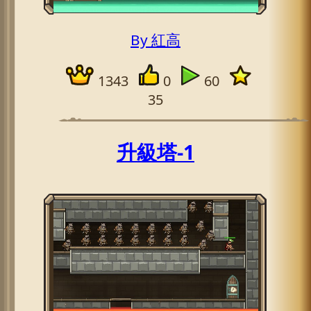
By 紅高
1343
0
60
35
升級塔-1