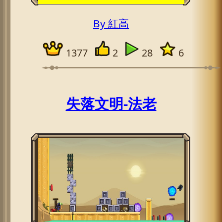
By 紅高
1377
2
28
6
失落文明-法老