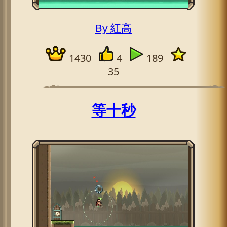
By 紅高
1430
4
189
35
等十秒