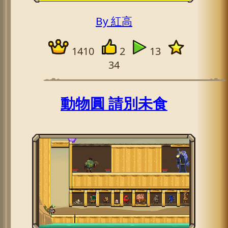
By 紅高
1410
2
13
34
動物圓 請別未食